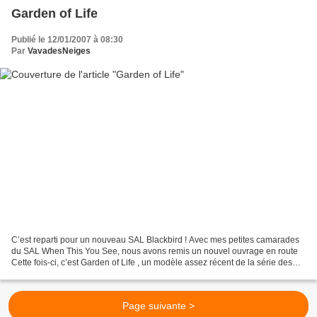
Garden of Life
Publié le 12/01/2007 à 08:30
Par
VavadesNeiges
C’est reparti pour un nouveau SAL Blackbird ! Avec mes petites camarades
du SAL When This You See, nous avons remis un nouvel ouvrage en route
Cette fois-ci, c’est Garden of Life , un modèle assez récent de la série des
Loose Feathers Comme pour le WTYS,...
Page suivante >