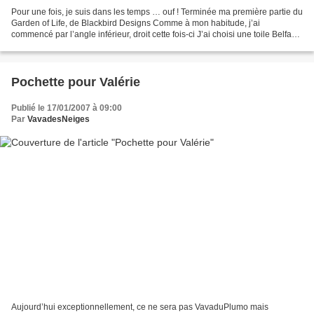
Pour une fois, je suis dans les temps … ouf ! Terminée ma première partie du
Garden of Life, de Blackbird Designs Comme à mon habitude, j’ai
commencé par l’angle inférieur, droit cette fois-ci J’ai choisi une toile Belfast
antique ivoire en 12 fils et...
Pochette pour Valérie
Publié le 17/01/2007 à 09:00
Par
VavadesNeiges
Aujourd’hui exceptionnellement, ce ne sera pas VavaduPlumo mais