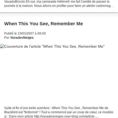
VavaduBricolo Eh oui, ma camarade HélèneK me fait l’amitié de passer la
journée à la maison. Nous allons en profiter pour faire un atelier cartonnage.
Au programme, une boîte avec une broderie...
When This You See, Remember Me
Publié le 15/01/2007 à 08:00
Par
VavadesNeiges
Suite et fin d’une belle aventure : When This You See , Remember Me de
Blackbird est "finitionné" ! Tout a commencé par un coup de cœur, ce modèle
çi : Dans mon article http://vavadesneiges.over-blog.com/article-