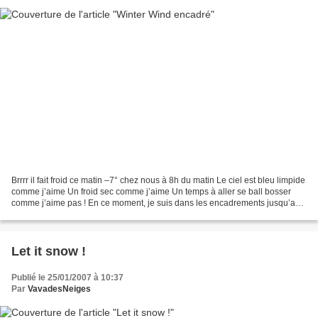
Brrrr il fait froid ce matin –7° chez nous à 8h du matin Le ciel est bleu limpide
comme j’aime Un froid sec comme j’aime Un temps à aller se ball bosser
comme j’aime pas ! En ce moment, je suis dans les encadrements jusqu’aux
oreilles : trois sont terminés...
Let it snow !
Publié le 25/01/2007 à 10:37
Par
VavadesNeiges