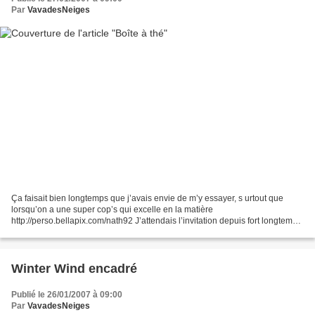
Par
VavadesNeiges
Ça faisait bien longtemps que j’avais envie de m’y essayer, s urtout que
lorsqu’on a une super cop’s qui excelle en la matière
http://perso.bellapix.com/nath92 J’attendais l’invitation depuis fort longtemps
… faut être patiente … je guettais, je guettais...
Winter Wind encadré
Publié le 26/01/2007 à 09:00
Par
VavadesNeiges