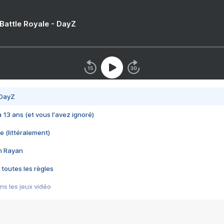
 Battle Royale - DayZ
 DayZ
 a 13 ans (et vous l'avez ignoré)
e (littéralement)
im Rayan
 toutes les règles
s les jeux vidéo
us choquant de Rockstar ? - Le scandale BULLY
e plus moche de Steam