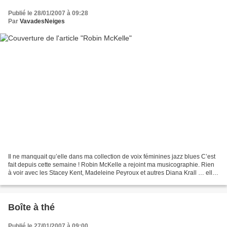
Publié le 28/01/2007 à 09:28
Par
VavadesNeiges
Il ne manquait qu’elle dans ma collection de voix féminines jazz blues C’est
fait depuis cette semaine ! Robin McKelle a rejoint ma musicographie. Rien
à voir avec les Stacey Kent, Madeleine Peyroux et autres Diana Krall … elles
n’évoluent pas dans le...
Boîte à thé
Publié le 27/01/2007 à 09:00