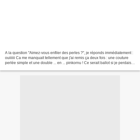
A la question "Aimez-vous enfiler des perles ?", je réponds immédiatement :
ouiiiiii Ca me manquait tellement que j'ai remis ça deux fois : une couture
perlée simple et une double ... en ... pinkornu ! Ce serait ballot si je perdais
la main Pour le Noël...